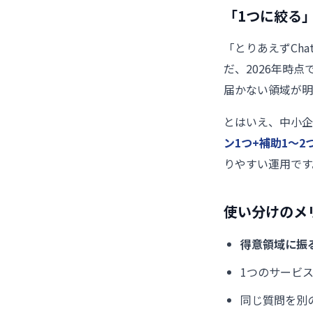
「1つに絞る
「とりあえずCh
だ、2026年時点で
届かない領域が明
とはいえ、中小企
ン1つ+補助1〜2
りやすい運用です
使い分けのメ
得意領域に振
1つのサービ
同じ質問を別の