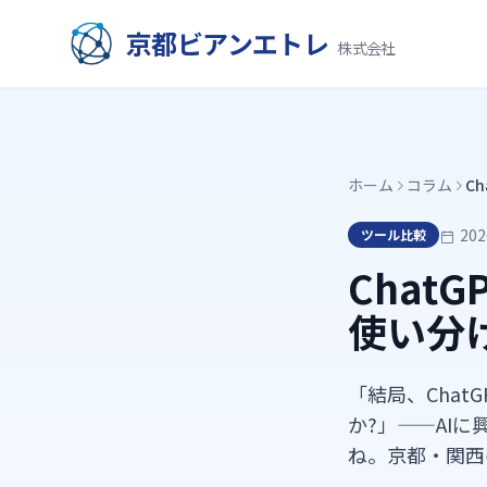
京都ビアンエトレ
株式会社
ホーム
コラム
Ch
20
ツール比較
ChatG
使い分
「結局、Chat
か?」——AI
ね。京都・関西