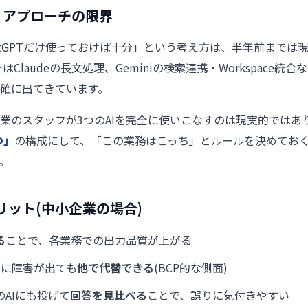
」アプローチの限界
atGPTだけ使っておけば十分」という考え方は、半年前までは
はClaudeの長文処理、Geminiの検索連携・Workspace統合な
確に出てきています。
業のスタッフが3つのAIを完全に使いこなすのは現実的ではあ
つ」
の構成にして、「この業務はこっち」とルールを決めてお
。
リット(中小企業の場合)
る
ことで、各業務での出力品質が上がる
スに障害が出ても
他で代替できる
(BCP的な側面)
AIにも投げて
回答を見比べる
ことで、誤りに気付きやすい