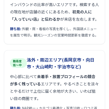
インバウンドの比率が高いエリアです。検索する人
の現在地が店舗の近くにあるため、
初見の人に
「入っていい店」と伝わるか
が来店を左右します。
勝ち筋:
外観・席・看板の写真を厚くし、外国語メニュー
を属性で明示。観光シーズンの営業時間更新を徹底する。
洛外・周辺エリア(長岡京市・向日
難易度
低〜中
市・大山崎町・宇治市など)
中心部に比べて
未着手・放置プロフィールの競合
が多く残っている
エリアです。やるべきことを淡々
とやるだけで上位に届く余地が大きい、いわば狙
い目の商圏です。
勝ち筋:
NAP統一・カテゴリ最適化・写真10枚・口コミ返