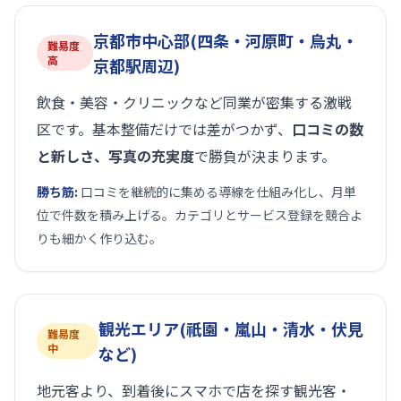
京都市中心部(四条・河原町・烏丸・
難易度
高
京都駅周辺)
飲食・美容・クリニックなど同業が密集する激戦
区です。基本整備だけでは差がつかず、
口コミの数
と新しさ、写真の充実度
で勝負が決まります。
勝ち筋:
口コミを継続的に集める導線を仕組み化し、月単
位で件数を積み上げる。カテゴリとサービス登録を競合よ
りも細かく作り込む。
観光エリア(祇園・嵐山・清水・伏見
難易度
中
など)
地元客より、到着後にスマホで店を探す観光客・