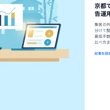
京都
告運
集客の外
分けて整
最低手
比べ方
記事を読